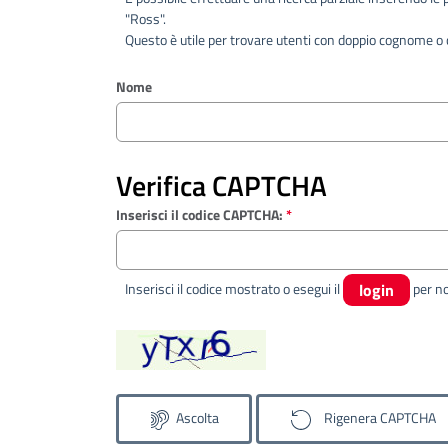
"Ross".
Questo è utile per trovare utenti con doppio cognome o c
Nome
Verifica CAPTCHA
Inserisci il codice CAPTCHA:
*
Inserisci il codice mostrato o esegui il
login
Ascolta
Rigenera CAPTCHA