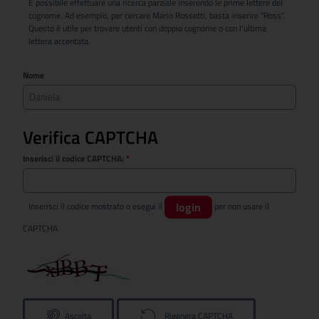
È possibile effettuare una ricerca parziale inserendo le prime lettere del
cognome. Ad esempio, per cercare Mario Rossetti, basta inserire "Ross".
Questo è utile per trovare utenti con doppio cognome o con l'ultima
lettera accentata.
Nome
Verifica CAPTCHA
Inserisci il codice CAPTCHA:
*
login
Inserisci il codice mostrato o esegui il
per non usare il
CAPTCHA
Ascolta
Rigenera CAPTCHA