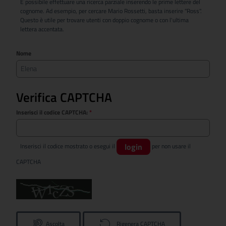
È possibile effettuare una ricerca parziale inserendo le prime lettere del
cognome. Ad esempio, per cercare Mario Rossetti, basta inserire "Ross".
Questo è utile per trovare utenti con doppio cognome o con l'ultima
lettera accentata.
Nome
Verifica CAPTCHA
Inserisci il codice CAPTCHA:
*
login
Inserisci il codice mostrato o esegui il
per non usare il
CAPTCHA
Ascolta
Rigenera CAPTCHA