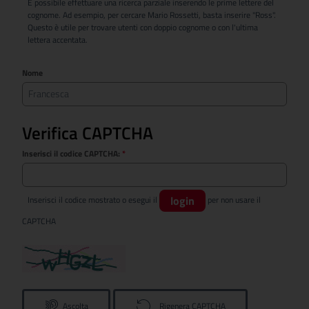
È possibile effettuare una ricerca parziale inserendo le prime lettere del
cognome. Ad esempio, per cercare Mario Rossetti, basta inserire "Ross".
Questo è utile per trovare utenti con doppio cognome o con l'ultima
lettera accentata.
Nome
Verifica CAPTCHA
Inserisci il codice CAPTCHA:
*
login
Inserisci il codice mostrato o esegui il
per non usare il
CAPTCHA
Ascolta
Rigenera CAPTCHA