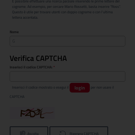
È possibile effettuare una ricerca parziale inserendo le prime lettere del
cognome. Ad esempio, per cercare Mario Rossetti, basta inserire "Ross".
Questo è utile per trovare utenti con doppio cognome o con l'ultima
lettera accentata.
Nome
Verifica CAPTCHA
Inserisci il codice CAPTCHA:
*
login
Inserisci il codice mostrato o esegui il
per non usare il
CAPTCHA
Ascolta
Rigenera CAPTCHA