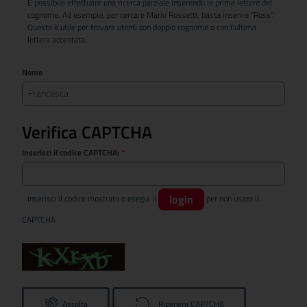
È possibile effettuare una ricerca parziale inserendo le prime lettere del
cognome. Ad esempio, per cercare Mario Rossetti, basta inserire "Ross".
Questo è utile per trovare utenti con doppio cognome o con l'ultima
lettera accentata.
Nome
Verifica CAPTCHA
Inserisci il codice CAPTCHA:
*
login
Inserisci il codice mostrato o esegui il
per non usare il
CAPTCHA
Ascolta
Rigenera CAPTCHA