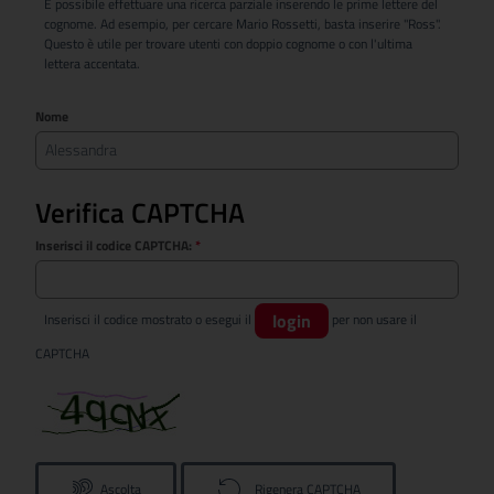
È possibile effettuare una ricerca parziale inserendo le prime lettere del
cognome. Ad esempio, per cercare Mario Rossetti, basta inserire "Ross".
Questo è utile per trovare utenti con doppio cognome o con l'ultima
lettera accentata.
Nome
Verifica CAPTCHA
Inserisci il codice CAPTCHA:
*
login
Inserisci il codice mostrato o esegui il
per non usare il
CAPTCHA
Ascolta
Rigenera CAPTCHA