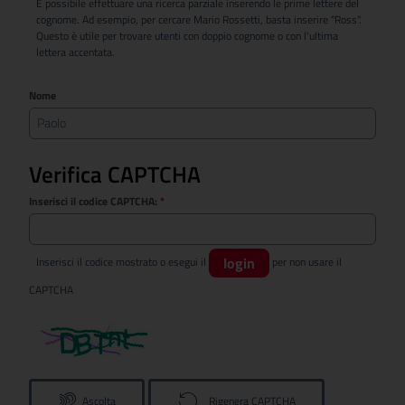
È possibile effettuare una ricerca parziale inserendo le prime lettere del
cognome. Ad esempio, per cercare Mario Rossetti, basta inserire "Ross".
Questo è utile per trovare utenti con doppio cognome o con l'ultima
lettera accentata.
Nome
Verifica CAPTCHA
Inserisci il codice CAPTCHA:
*
login
Inserisci il codice mostrato o esegui il
per non usare il
CAPTCHA
Ascolta
Rigenera CAPTCHA