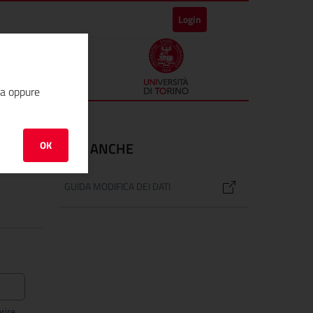
Login
ha oppure
OK
VEDI ANCHE
GUIDA MODIFICA DEI DATI
rire