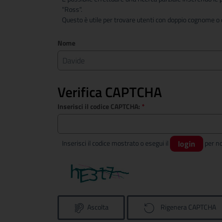
"Ross".
Questo è utile per trovare utenti con doppio cognome o c
Nome
Verifica CAPTCHA
Inserisci il codice CAPTCHA:
*
Inserisci il codice mostrato o esegui il
login
Ascolta
Rigenera CAPTCHA