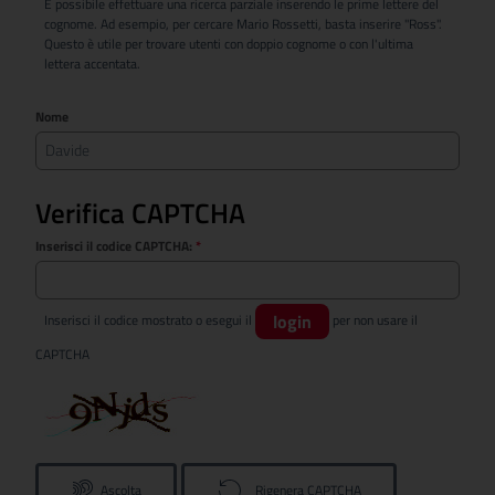
È possibile effettuare una ricerca parziale inserendo le prime lettere del
cognome. Ad esempio, per cercare Mario Rossetti, basta inserire "Ross".
Questo è utile per trovare utenti con doppio cognome o con l'ultima
lettera accentata.
Nome
Verifica CAPTCHA
Inserisci il codice CAPTCHA:
*
login
Inserisci il codice mostrato o esegui il
per non usare il
CAPTCHA
Ascolta
Rigenera CAPTCHA