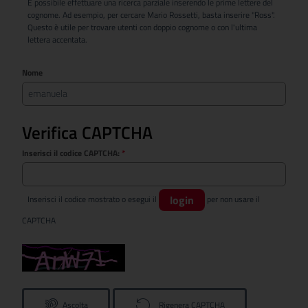
È possibile effettuare una ricerca parziale inserendo le prime lettere del
cognome. Ad esempio, per cercare Mario Rossetti, basta inserire "Ross".
Questo è utile per trovare utenti con doppio cognome o con l'ultima
lettera accentata.
Nome
Verifica CAPTCHA
Inserisci il codice CAPTCHA:
*
login
Inserisci il codice mostrato o esegui il
per non usare il
CAPTCHA
Ascolta
Rigenera CAPTCHA