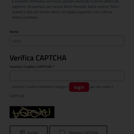
È possibile effettuare una ricerca parziale inserendo le prime lettere del
cognome. Ad esempio, per cercare Mario Rossetti, basta inserire "Ross".
Questo è utile per trovare utenti con doppio cognome o con l'ultima
lettera accentata.
Nome
Verifica CAPTCHA
Inserisci il codice CAPTCHA:
*
login
Inserisci il codice mostrato o esegui il
per non usare il
CAPTCHA
Ascolta
Rigenera CAPTCHA