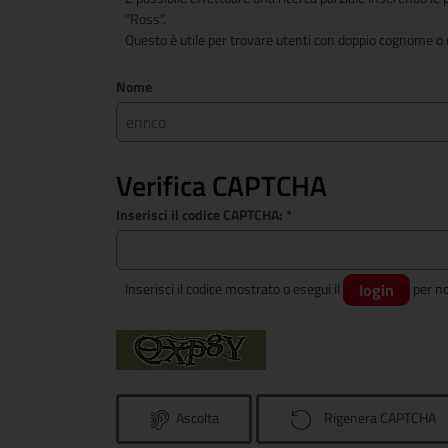
"Ross".
Questo è utile per trovare utenti con doppio cognome o c
Nome
Verifica CAPTCHA
Inserisci il codice CAPTCHA:
*
Inserisci il codice mostrato o esegui il
login
Ascolta
Rigenera CAPTCHA