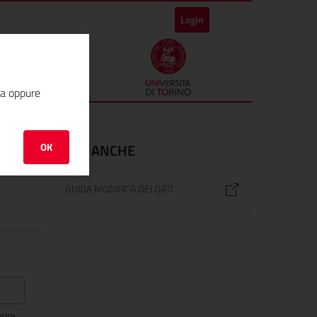
Login
ha oppure
OK
VEDI ANCHE
GUIDA MODIFICA DEI DATI
rire