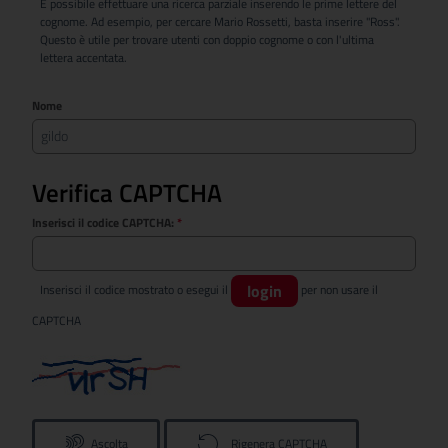
È possibile effettuare una ricerca parziale inserendo le prime lettere del
cognome. Ad esempio, per cercare Mario Rossetti, basta inserire "Ross".
Questo è utile per trovare utenti con doppio cognome o con l'ultima
lettera accentata.
Nome
Verifica CAPTCHA
Inserisci il codice CAPTCHA:
*
login
Inserisci il codice mostrato o esegui il
per non usare il
CAPTCHA
Ascolta
Rigenera CAPTCHA