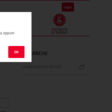
Login
ha oppure
OK
VEDI ANCHE
GUIDA MODIFICA DEI DATI
rire