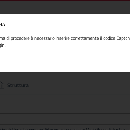
a di Ateneo
HA
ma di procedere è necessario inserire correttamente il codice Captc
gin.
r
Struttura
 prime lettere del cognome. Ad esempio, per cercare Mario Rossetti, basta inse