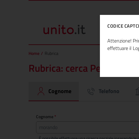
Applicazione rubric
Vai al contenuto principale
Vai al piede di pagina
CODICE CAPTC
Attenzione! Pri
effettuare il Lo
Home
/
Rubrica
Rubrica: cerca Persone pe
Cognome
Telefono
Cognome
*
È possibile effettuare una ricerca parziale inserendo le