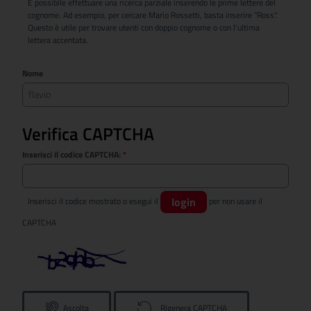
È possibile effettuare una ricerca parziale inserendo le prime lettere del
cognome. Ad esempio, per cercare Mario Rossetti, basta inserire "Ross".
Questo è utile per trovare utenti con doppio cognome o con l'ultima
lettera accentata.
Nome
Verifica CAPTCHA
Inserisci il codice CAPTCHA:
*
login
Inserisci il codice mostrato o esegui il
per non usare il
CAPTCHA
Ascolta
Rigenera CAPTCHA