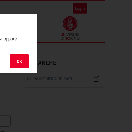
Login
ha oppure
OK
VEDI ANCHE
GUIDA MODIFICA DEI DATI
rire