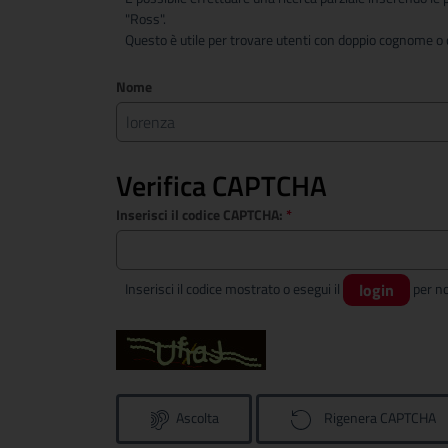
"Ross".
Questo è utile per trovare utenti con doppio cognome o c
Nome
Verifica CAPTCHA
Inserisci il codice CAPTCHA:
*
Inserisci il codice mostrato o esegui il
login
Ascolta
Rigenera CAPTCHA