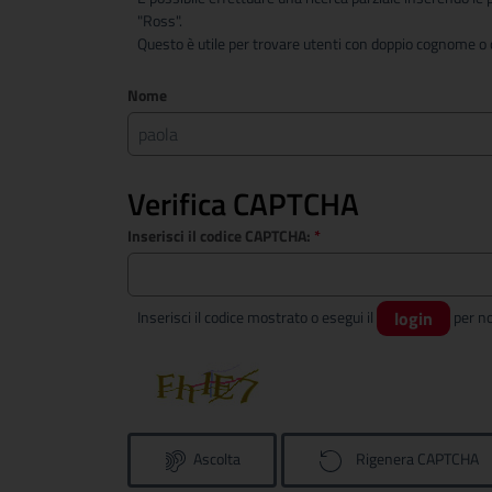
"Ross".
Questo è utile per trovare utenti con doppio cognome o c
Nome
Verifica CAPTCHA
Inserisci il codice CAPTCHA:
*
Inserisci il codice mostrato o esegui il
login
Ascolta
Rigenera CAPTCHA