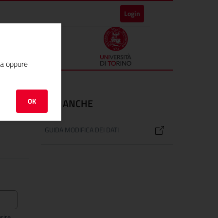
Login
ha oppure
OK
VEDI ANCHE
GUIDA MODIFICA DEI DATI
rire