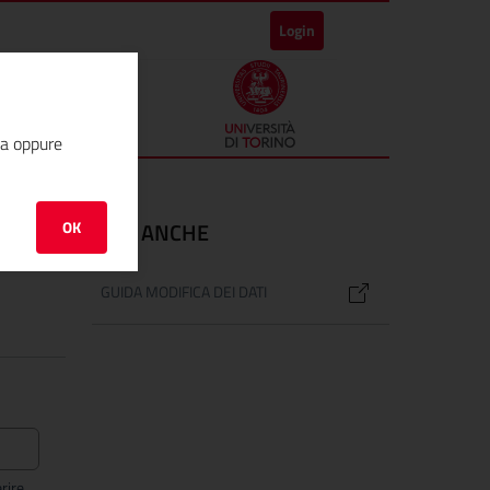
Login
ha oppure
OK
VEDI ANCHE
GUIDA MODIFICA DEI DATI
rire