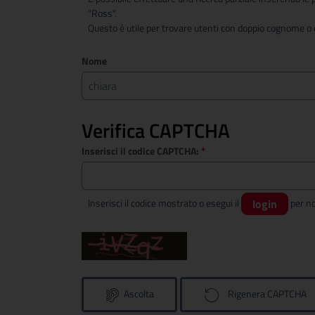
"Ross".
Questo è utile per trovare utenti con doppio cognome o c
Nome
Verifica CAPTCHA
Inserisci il codice CAPTCHA:
*
Inserisci il codice mostrato o esegui il
login
Ascolta
Rigenera CAPTCHA