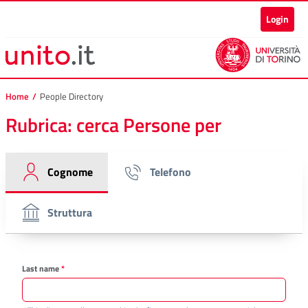
Applicazione rubrica di Aten
Vai al contenuto principale
Vai al piede di pagina
Login
Home
/
People Directory
Rubrica: cerca Persone per
Cognome
Telefono
Struttura
Last name
*